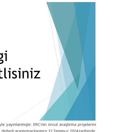
e yayınlanmıştır. ERC'nin öncül araştırma projelerini
eğerli araştırmacılarımızı 31 Temmuz 2024 tarihinde,