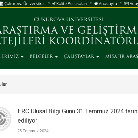
Çukurova Üniversitesi
Kalite Politikaları
Anasayfa
Aday
ÇUKUROVA ÜNİVERSİTESİ
ARAŞTIRMA VE GELİŞTİRM
ATEJİLERİ KOORDİNATÖR
LERİMİZ
BELGELER
ÇALIŞTAYLAR
MİSAFİR ARA
lar
ERC Ulusal Bilgi Günü 31 Temmuz 2024 tarihi
ediliyor
25 Temmuz 2024