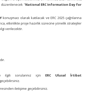
an düzenlenecek "
National ERC Information Day for
Y
konuşmacı olarak katılacak ve ERC 2025 çağrılarına
ca, etkinlikte proje hazırlık sürecine yönelik stratejiler
gi verilecektir.
dır.
e ilgili sorularınız için
ERC Ulusal İrtibat
eçebilirsiniz.
resinden iletişime geçebilirsiniz.