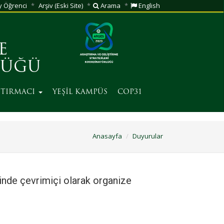
 Öğrenci
Arşiv (Eski Site)
Arama
English
E
LÜĞÜ
ŞTIRMACI
YEŞİL KAMPÜS
COP31
Anasayfa
Duyurular
nde çevrimiçi olarak organize