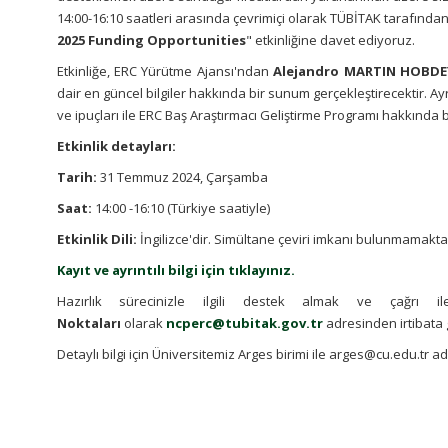
14:00-16:10 saatleri arasında çevrimiçi olarak TÜBİTAK tarafınd
2025 Funding Opportunities
" etkinliğine davet ediyoruz.
Etkinliğe, ERC Yürütme Ajansı'ndan
Alejandro MARTIN HOBDE
dair en güncel bilgiler hakkında bir sunum gerçekleştirecektir. Ayrı
ve ipuçları ile ERC Baş Araştırmacı Geliştirme Programı hakkında bil
Etkinlik detayları:
Tarih:
31 Temmuz 2024, Çarşamba
Saat:
14:00 -16:10 (Türkiye saatiyle)
Etkinlik Dili:
İngilizce'dir. Simültane çeviri imkanı bulunmamakta
Kayıt ve ayrıntılı bilgi için tıklayınız.
Hazırlık sürecinizle ilgili destek almak ve çağrı il
Noktaları
olarak
ncperc@tubitak.gov.tr
adresinden irtibata g
Detaylı bilgi için Üniversitemiz Arges birimi ile arges@cu.edu.tr ad