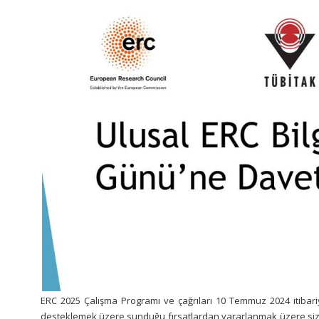
ERC 2025 Çalışma Programı ve çağrıları 10 Temmuz 2024 itibariyl
desteklemek üzere sunduğu fırsatlardan yararlanmak üzere siz d