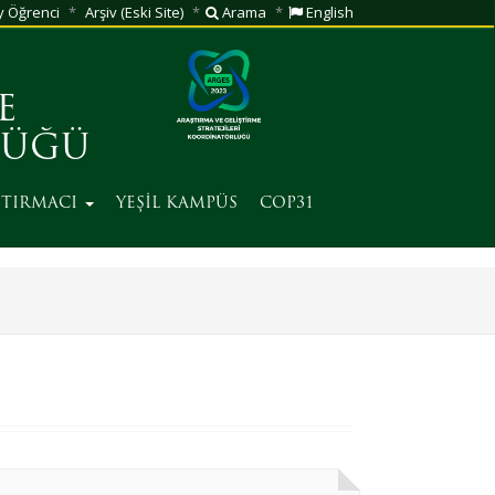
 Öğrenci
Arşiv (Eski Site)
Arama
English
E
LÜĞÜ
ŞTIRMACI
YEŞİL KAMPÜS
COP31