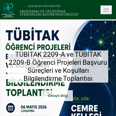
ÇUKUROVA ÜNİVERSİTESİ
toggle
ARAŞTIRMA VE GELİŞTİRME
STRATEJİLERİ KOORDİNATÖRLÜĞÜ
TÜBİTAK 2209-A ve TÜBİTAK
2209-B Öğrenci Projeleri Başvuru
Süreçleri ve Koşulları
Bilgilendirme Toplantısı
Detaylı Bilgi