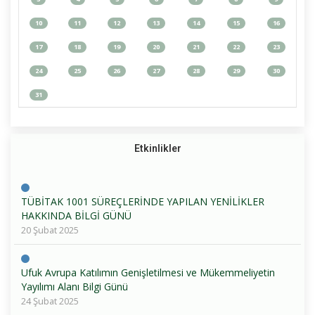
10
11
12
13
14
15
16
17
18
19
20
21
22
23
24
25
26
27
28
29
30
31
Etkinlikler
TÜBİTAK 1001 SÜREÇLERİNDE YAPILAN YENİLİKLER
HAKKINDA BİLGİ GÜNÜ
20 Şubat 2025
Ufuk Avrupa Katılımın Genişletilmesi ve Mükemmeliyetin
Yayılımı Alanı Bilgi Günü
24 Şubat 2025